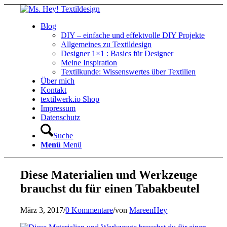
Blog
DIY – einfache und effektvolle DIY Projekte
Allgemeines zu Textildesign
Designer 1×1 : Basics für Designer
Meine Inspiration
Textilkunde: Wissenswertes über Textilien
Über mich
Kontakt
textilwerk.io Shop
Impressum
Datenschutz
Suche
Menü
Menü
Diese Materialien und Werkzeuge
brauchst du für einen Tabakbeutel
März 3, 2017
/
0 Kommentare
/
von
MareenHey