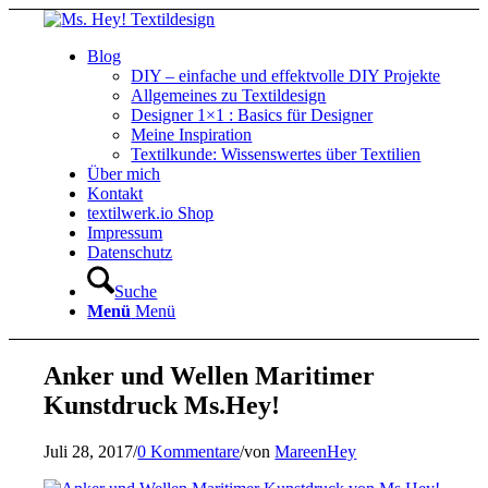
Blog
DIY – einfache und effektvolle DIY Projekte
Allgemeines zu Textildesign
Designer 1×1 : Basics für Designer
Meine Inspiration
Textilkunde: Wissenswertes über Textilien
Über mich
Kontakt
textilwerk.io Shop
Impressum
Datenschutz
Suche
Menü
Menü
Anker und Wellen Maritimer
Kunstdruck Ms.Hey!
Juli 28, 2017
/
0 Kommentare
/
von
MareenHey