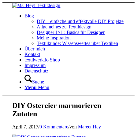
Blog
DIY – einfache und effektvolle DIY Projekte
Allgemeines zu Textildesign
Designer 1×1 : Basics für Designer
Meine Inspiration
Textilkunde: Wissenswertes über Textilien
Über mich
Kontakt
textilwerk.io Shop
Impressum
Datenschutz
Suche
Menü
Menü
DIY Ostereier marmorieren
Zutaten
April 7, 2017
/
0 Kommentare
/
von
MareenHey