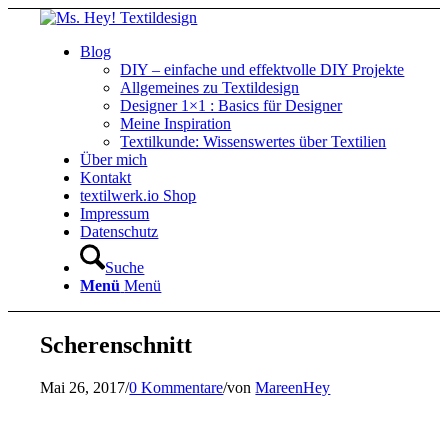
Blog
DIY – einfache und effektvolle DIY Projekte
Allgemeines zu Textildesign
Designer 1×1 : Basics für Designer
Meine Inspiration
Textilkunde: Wissenswertes über Textilien
Über mich
Kontakt
textilwerk.io Shop
Impressum
Datenschutz
Suche
Menü
Menü
Scherenschnitt
Mai 26, 2017
/
0 Kommentare
/
von
MareenHey