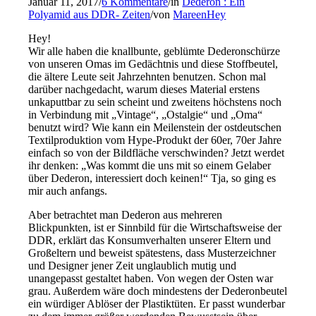
Januar 11, 2017
/
6 Kommentare
/
in
Dederon : Ein
Polyamid aus DDR- Zeiten
/
von
MareenHey
Hey!
Wir alle haben die knallbunte, geblümte Dederonschürze
von unseren Omas im Gedächtnis und diese Stoffbeutel,
die ältere Leute seit Jahrzehnten benutzen. Schon mal
darüber nachgedacht, warum dieses Material erstens
unkaputtbar zu sein scheint und zweitens höchstens noch
in Verbindung mit „Vintage“, „Ostalgie“ und „Oma“
benutzt wird? Wie kann ein Meilenstein der ostdeutschen
Textilproduktion vom Hype-Produkt der 60er, 70er Jahre
einfach so von der Bildfläche verschwinden? Jetzt werdet
ihr denken: „Was kommt die uns mit so einem Gelaber
über Dederon, interessiert doch keinen!“ Tja, so ging es
mir auch anfangs.
Aber betrachtet man Dederon aus mehreren
Blickpunkten, ist er Sinnbild für die Wirtschaftsweise der
DDR, erklärt das Konsumverhalten unserer Eltern und
Großeltern und beweist spätestens, dass Musterzeichner
und Designer jener Zeit unglaublich mutig und
unangepasst gestaltet haben. Von wegen der Osten war
grau. Außerdem wäre doch mindestens der Dederonbeutel
ein würdiger Ablöser der Plastiktüten. Er passt wunderbar