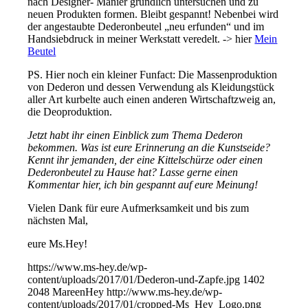
nach Designer- Manier gründlich untersuchen und zu
neuen Produkten formen. Bleibt gespannt! Nebenbei wird
der angestaubte Dederonbeutel „neu erfunden“ und im
Handsiebdruck in meiner Werkstatt veredelt. -> hier
Mein
Beutel
PS. Hier noch ein kleiner Funfact: Die Massenproduktion
von Dederon und dessen Verwendung als Kleidungstück
aller Art kurbelte auch einen anderen Wirtschaftzweig an,
die Deoproduktion.
Jetzt habt ihr einen Einblick zum Thema Dederon
bekommen. Was ist eure Erinnerung an die Kunstseide?
Kennt ihr jemanden, der eine Kittelschürze oder einen
Dederonbeutel zu Hause hat? Lasse gerne einen
Kommentar hier, ich bin gespannt auf eure Meinung!
Vielen Dank für eure Aufmerksamkeit und bis zum
nächsten Mal,
eure Ms.Hey!
https://www.ms-hey.de/wp-
content/uploads/2017/01/Dederon-und-Zapfe.jpg
1402
2048
MareenHey
http://www.ms-hey.de/wp-
content/uploads/2017/01/cropped-Ms_Hey_Logo.png