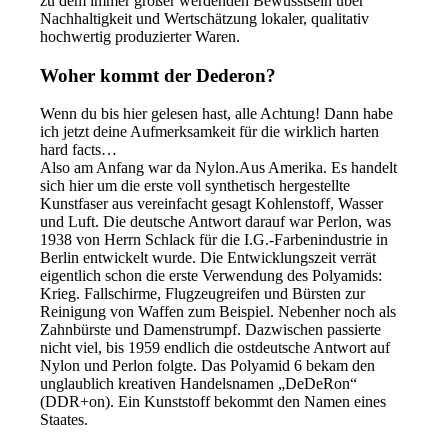
zu dem immer größer werdenden Bewusstsein über
Nachhaltigkeit und Wertschätzung lokaler, qualitativ
hochwertig produzierter Waren.
Woher kommt der Dederon?
Wenn du bis hier gelesen hast, alle Achtung! Dann habe
ich jetzt deine Aufmerksamkeit für die wirklich harten
hard facts…
Also am Anfang war da Nylon.Aus Amerika. Es handelt
sich hier um die erste voll synthetisch hergestellte
Kunstfaser aus vereinfacht gesagt Kohlenstoff, Wasser
und Luft. Die deutsche Antwort darauf war Perlon, was
1938 von Herrn Schlack für die I.G.-Farbenindustrie in
Berlin entwickelt wurde. Die Entwicklungszeit verrät
eigentlich schon die erste Verwendung des Polyamids:
Krieg. Fallschirme, Flugzeugreifen und Bürsten zur
Reinigung von Waffen zum Beispiel. Nebenher noch als
Zahnbürste und Damenstrumpf. Dazwischen passierte
nicht viel, bis 1959 endlich die ostdeutsche Antwort auf
Nylon und Perlon folgte. Das Polyamid 6 bekam den
unglaublich kreativen Handelsnamen „DeDeRon“
(DDR+on). Ein Kunststoff bekommt den Namen eines
Staates.