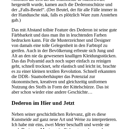
hergestellt wurde, kamen auch die Dederonschürze und
der „Falls-Beutel“. (Der Beutel, der für alle Fälle immer in
der Handtasche stak, falls es plötzlich Ware zum Anstehen
gab.)
Das mit Abstand tollste Feature des Dederon ist seine gute
Färbbarkeit und dass man ihn in leuchtenden Farben
bedrucken kann. Für die Musterzeichner und Designer
von damals eine tolle Gelegenheit in den Farbtopf zu
greifen. Auch in der Bevölkerung erfreute sich Jung und
Alt an den nie da gewesenen knalligen Kleidungsstücken.
Das das Polyamid auch noch super einfach zu reinigen
geht, schnell trocknet, sehr elastisch und leicht ist, brachte
es zu einer kleinen textilen Revolution. Schnell erkannten
die DDR- Staatsoberhäupter das Potenzial zur
ökonomischen, kreativen und gleichzeitig uniformen
Nutzung des Stoffs in Form der Kittelschürze. Das ist
aber schon wieder eine andere Geschichte…
Dederon im Hier und Jetzt
Neben seiner geschichtlichen Relevanz, gilt es diese
Kunstseide auf ganz neue Art und Weise zu interpretieren.
Ich habe mir eins, zwei Meter beschafft und werde sie