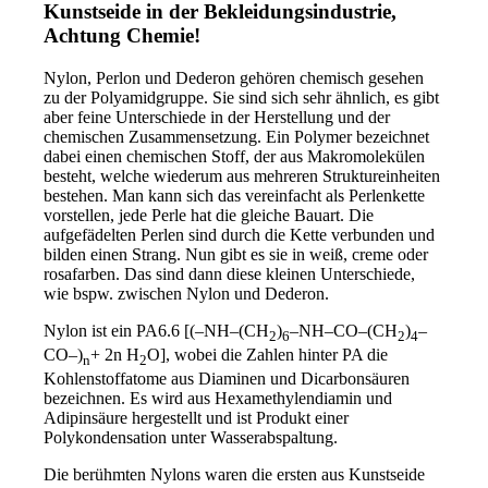
Kunstseide in der Bekleidungsindustrie,
Achtung Chemie!
Nylon, Perlon und Dederon gehören chemisch gesehen
zu der Polyamidgruppe. Sie sind sich sehr ähnlich, es gibt
aber feine Unterschiede in der Herstellung und der
chemischen Zusammensetzung. Ein Polymer bezeichnet
dabei einen chemischen Stoff, der aus Makromolekülen
besteht, welche wiederum aus mehreren Struktureinheiten
bestehen. Man kann sich das vereinfacht als Perlenkette
vorstellen, jede Perle hat die gleiche Bauart. Die
aufgefädelten Perlen sind durch die Kette verbunden und
bilden einen Strang. Nun gibt es sie in weiß, creme oder
rosafarben. Das sind dann diese kleinen Unterschiede,
wie bspw. zwischen Nylon und Dederon.
Nylon ist ein PA6.6 [(–NH–(CH
)
–NH–CO–(CH
)
–
2
6
2
4
CO–)
+ 2n H
O], wobei die Zahlen hinter PA die
n
2
Kohlenstoffatome aus Diaminen und Dicarbonsäuren
bezeichnen. Es wird aus Hexamethylendiamin und
Adipinsäure hergestellt und ist Produkt einer
Polykondensation unter Wasserabspaltung.
Die berühmten Nylons waren die ersten aus Kunstseide