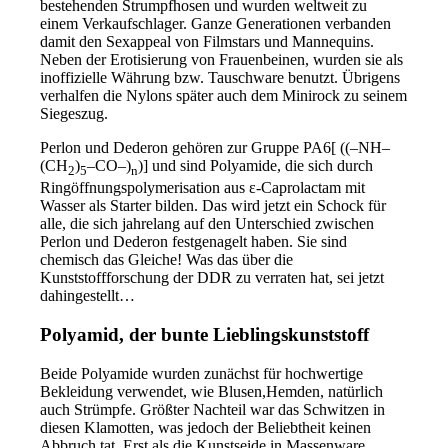
bestehenden Strumpfhosen und wurden weltweit zu
einem Verkaufschlager. Ganze Generationen verbanden
damit den Sexappeal von Filmstars und Mannequins.
Neben der Erotisierung von Frauenbeinen, wurden sie als
inoffizielle Währung bzw. Tauschware benutzt. Übrigens
verhalfen die Nylons später auch dem Minirock zu seinem
Siegeszug.
Perlon und Dederon gehören zur Gruppe PA6[ ((–NH–
(CH
)
–CO–)
)] und sind Polyamide, die sich durch
2
5
n
Ringöffnungspolymerisation aus ε-Caprolactam mit
Wasser als Starter bilden. Das wird jetzt ein Schock für
alle, die sich jahrelang auf den Unterschied zwischen
Perlon und Dederon festgenagelt haben. Sie sind
chemisch das Gleiche! Was das über die
Kunststoffforschung der DDR zu verraten hat, sei jetzt
dahingestellt…
Polyamid, der bunte Lieblingskunststoff
Beide Polyamide wurden zunächst für hochwertige
Bekleidung verwendet, wie Blusen,Hemden, natürlich
auch Strümpfe. Größter Nachteil war das Schwitzen in
diesen Klamotten, was jedoch der Beliebtheit keinen
Abbruch tat. Erst als die Kunstseide in Massenware