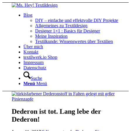
Blog
DIY – einfache und effektvolle DIY Projekte
Allgemeines zu Textildesign
Designer 1×1 : Basics für Designer
Meine Inspiration
Textilkunde: Wissenswertes über Textilien
Über mich
Kontakt
textilwerk.io Shop
Impressum
Datenschutz
Suche
Menü
Menü
Dederon ist tot. Lang lebe der
Dederon!